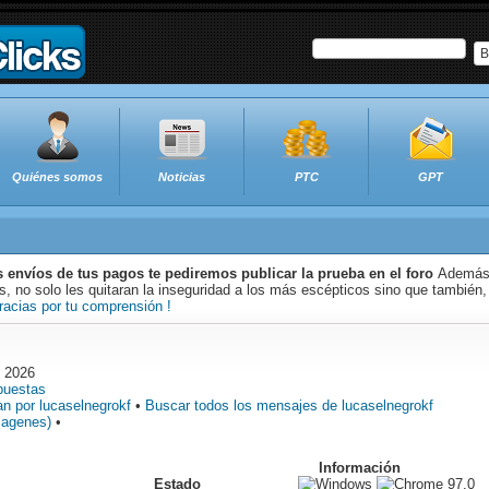
B
Quiénes somos
Noticias
PTC
GPT
s envíos de tus pagos te pediremos publicar la prueba en el foro
Además 
 no solo les quitaran la inseguridad a los más escépticos sino que también,
racias por tu comprensión !
o 2026
puestas
n por lucaselnegrokf
•
Buscar todos los mensajes de lucaselnegrokf
magenes)
•
Información
Estado