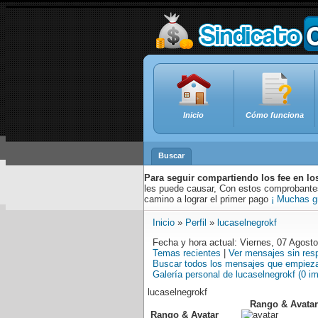
Inicio
Cómo funciona
Buscar
Para seguir compartiendo los fee en lo
les puede causar, Con estos comprobantes,
camino a lograr el primer pago
¡ Muchas g
Inicio
»
Perfil
»
lucaselnegrokf
Fecha y hora actual: Viernes, 07 Agost
Temas recientes
|
Ver mensajes sin res
Buscar todos los mensajes que empieza
Galería personal de lucaselnegrokf (0 i
lucaselnegrokf
Rango & Avatar
Rango & Avatar