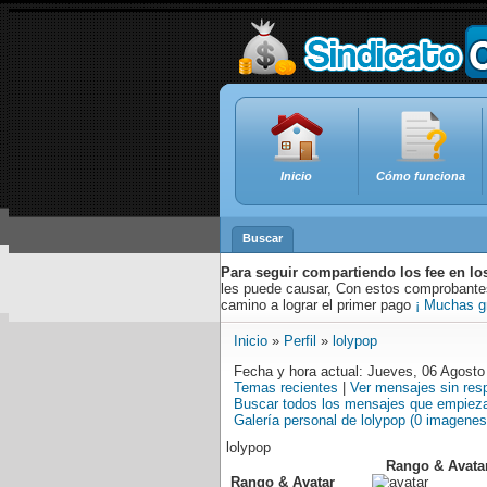
Inicio
Cómo funciona
Buscar
Para seguir compartiendo los fee en lo
les puede causar, Con estos comprobantes,
camino a lograr el primer pago
¡ Muchas g
Inicio
»
Perfil
»
lolypop
Fecha y hora actual: Jueves, 06 Agosto
Temas recientes
|
Ver mensajes sin res
Buscar todos los mensajes que empieza
Galería personal de lolypop (0 imagenes
lolypop
Rango & Avata
Rango & Avatar