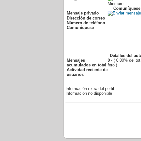
Miembro
Comuníquese
Mensaje privado
Dirección de correo
Número de teléfono
Comuníquese
Detalles del aut
Mensajes
0
- ( 0.00% del tot
acumulados en total
foro )
Actividad reciente de
usuarios
Información extra del perfil
Información no disponible