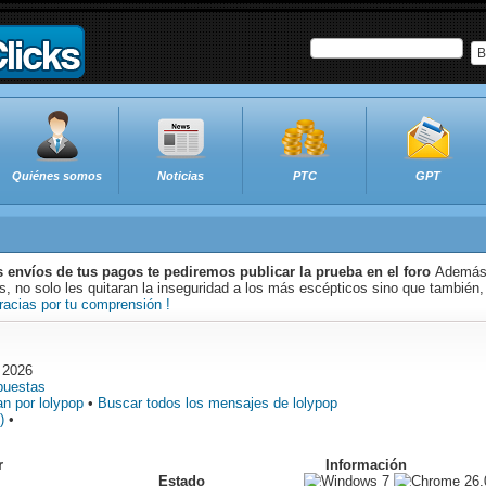
B
Quiénes somos
Noticias
PTC
GPT
s envíos de tus pagos te pediremos publicar la prueba en el foro
Además 
 no solo les quitaran la inseguridad a los más escépticos sino que también,
racias por tu comprensión !
 2026
puestas
n por lolypop
•
Buscar todos los mensajes de lolypop
)
•
r
Información
Estado