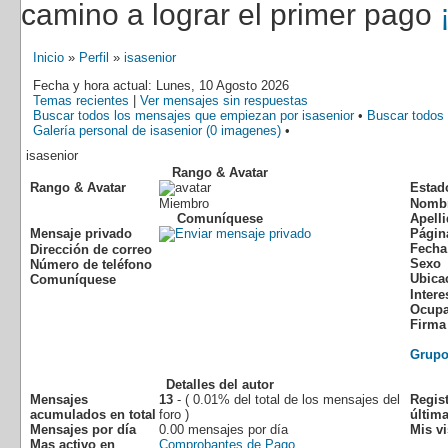
camino a lograr el primer pago
Inicio
»
Perfil
»
isasenior
Fecha y hora actual: Lunes, 10 Agosto 2026
Temas recientes
|
Ver mensajes sin respuestas
Buscar todos los mensajes que empiezan por isasenior
•
Buscar todos 
Galería personal de isasenior (0 imagenes)
•
isasenior
Rango & Avatar
Rango & Avatar
Estad
Miembro
Nomb
Comuníquese
Apell
Mensaje privado
Págin
Fecha
Dirección de correo
Sexo
Número de teléfono
Ubica
Comuníquese
Intere
Ocupa
Firma
Grup
Detalles del autor
Mensajes
13
- ( 0.01% del total de los mensajes del
Regis
acumulados en total
foro )
última
Mensajes por día
0.00 mensajes por día
Mis vi
Mas activo en
Comprobantes de Pago