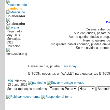
pandeche
Colaborador
____________
Hol
Quieres saber co
Registrado:
Aún con dudas, pasate p
May 2014
Aún te quedan dudas o pregu
Mensajes:
Pero no quieres q
3311
No quieres hablar conmigo, puedes enviar
Ubicación:
Se me olvidaba, siempre
Payeer se fué, prueba:
Faucetpay
BITCON: necesitas un WALLET para guardar tus BITCOI
#20
Viernes,
13 Junio 2025
Mostrar mensajes anteriores: