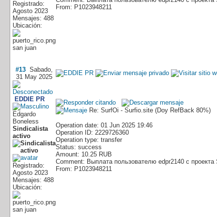
Registrado:
From: P1023948211
Agosto 2023
Mensajes: 488
Ubicación:
san juan
#13
Sabado,
31 May 2025
EDDIE PR
Re: SurfOi - Surfio.site (Doy RefBack 80%)
Edgardo
Boneless
Operation date: 01 Jun 2025 19:46
Sindicalista
Operation ID: 2229726360
activo
Operation type: transfer
Status: success
Amount: 10.25 RUB
Comment: Выплата пользователю edpr2140 с проекта 
Registrado:
From: P1023948211
Agosto 2023
Mensajes: 488
Ubicación:
san juan