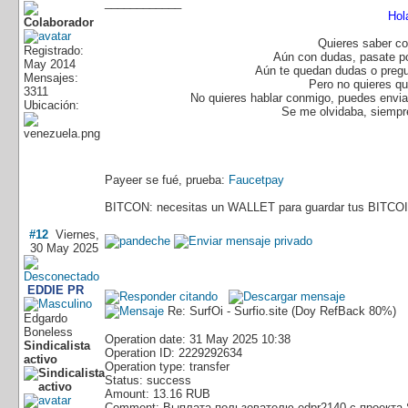
____________
Hol
Quieres saber co
Registrado:
Aún con dudas, pasate p
May 2014
Aún te quedan dudas o pregu
Mensajes:
Pero no quieres q
3311
No quieres hablar conmigo, puedes enviar
Ubicación:
Se me olvidaba, siempre
Payeer se fué, prueba:
Faucetpay
BITCON: necesitas un WALLET para guardar tus BITCOI
#12
Viernes,
30 May 2025
EDDIE PR
Re: SurfOi - Surfio.site (Doy RefBack 80%)
Edgardo
Boneless
Operation date: 31 May 2025 10:38
Sindicalista
Operation ID: 2229292634
activo
Operation type: transfer
Status: success
Amount: 13.16 RUB
Comment: Выплата пользователю edpr2140 с проекта 