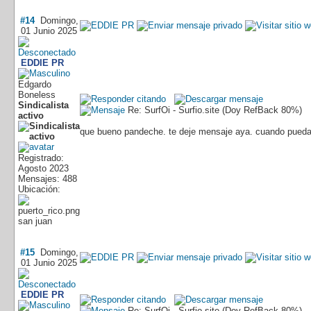
#14
Domingo,
01 Junio 2025
EDDIE PR
Edgardo
Boneless
Sindicalista
Re: SurfOi - Surfio.site (Doy RefBack 80%)
activo
que bueno pandeche. te deje mensaje aya. cuando puedas
Registrado:
Agosto 2023
Mensajes: 488
Ubicación:
san juan
#15
Domingo,
01 Junio 2025
EDDIE PR
Re: SurfOi - Surfio.site (Doy RefBack 80%)