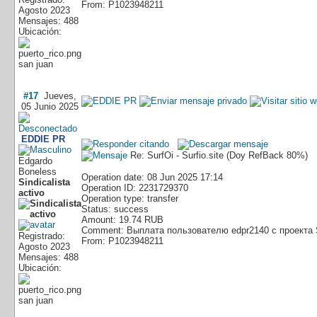
From: P1023948211
Agosto 2023
Mensajes: 488
Ubicación:
san juan
#17
Jueves,
05 Junio 2025
EDDIE PR
Re: SurfOi - Surfio.site (Doy RefBack 80%)
Edgardo
Boneless
Operation date: 08 Jun 2025 17:14
Sindicalista
Operation ID: 2231729370
activo
Operation type: transfer
Status: success
Amount: 19.74 RUB
Comment: Выплата пользователю edpr2140 с проекта 
Registrado:
From: P1023948211
Agosto 2023
Mensajes: 488
Ubicación:
san juan