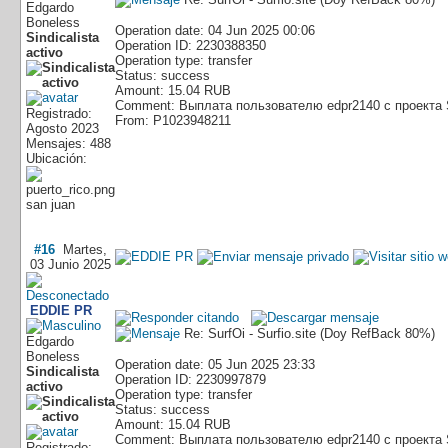
Edgardo
Boneless
Operation date: 04 Jun 2025 00:06
Sindicalista
Operation ID: 2230388350
activo
Operation type: transfer
Status: success
Amount: 15.04 RUB
Comment: Выплата пользователю edpr2140 с проекта 
Registrado:
From: P1023948211
Agosto 2023
Mensajes: 488
Ubicación:
san juan
#16
Martes,
03 Junio 2025
EDDIE PR
Re: SurfOi - Surfio.site (Doy RefBack 80%)
Edgardo
Boneless
Operation date: 05 Jun 2025 23:33
Sindicalista
Operation ID: 2230997879
activo
Operation type: transfer
Status: success
Amount: 15.04 RUB
Comment: Выплата пользователю edpr2140 с проекта 
Registrado: