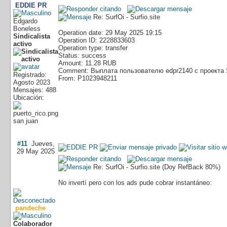
EDDIE PR
Re: SurfOi - Surfio.site
Edgardo
Boneless
Operation date: 29 May 2025 19:15
Sindicalista
Operation ID: 2228833603
activo
Operation type: transfer
Status: success
Amount: 11.28 RUB
Comment: Выплата пользователю edpr2140 с проекта 
Registrado:
From: P1023948211
Agosto 2023
Mensajes: 488
Ubicación:
san juan
#11
Jueves,
29 May 2025
Re: SurfOi - Surfio.site (Doy RefBack 80%)
No invertí pero con los ads pude cobrar instantáneo:
pandeche
Colaborador