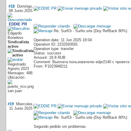
#18
Domingo,
08 Junio 2025
EDDIE PR
Re: SurfOi - Surfio.site (Doy RefBack 80%)
Edgardo
Boneless
Operation date: 11 Jun 2025 18:04
Sindicalista
Operation ID: 2232593591
activo
Operation type: transfer
Status: success
Amount: 18.8 RUB
Comment: Выплата пользователю edpr2140 с проекта 
Registrado:
From: P1023948211
Agosto 2023
Mensajes: 488
Ubicación:
san juan
#19
Miercoles,
11 Junio 2025
Re: SurfOi - Surfio.site (Doy RefBack 80%)
Segundo pedido sin problemas: