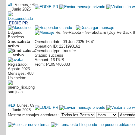
#9
Viernes, 06
Junio 2025
EDDIE PR
Edgardo
Re: Ne-Rabota - Ne-rabota.ru (Doy RefBack
Boneless
Sindicalista
Operation date: 09 Jun 2025 16:41
activo
Operation ID: 2231993161
Operation type: transfer
Status: success
Amount: 16 RUB
Registrado:
From: P1057405883
Agosto 2023
Mensajes: 488
Ubicación:
san juan
#10
Lunes, 09
Junio 2025
Mostrar mensajes anteriores: