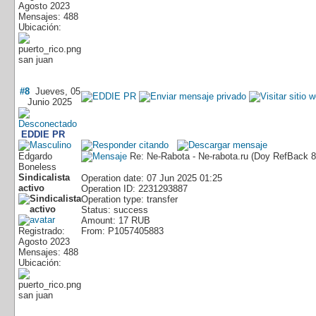
Agosto 2023
Mensajes: 488
Ubicación:
san juan
#8
Jueves, 05
Junio 2025
EDDIE PR
Edgardo
Re: Ne-Rabota - Ne-rabota.ru (Doy RefBack
Boneless
Sindicalista
Operation date: 07 Jun 2025 01:25
activo
Operation ID: 2231293887
Operation type: transfer
Status: success
Amount: 17 RUB
Registrado:
From: P1057405883
Agosto 2023
Mensajes: 488
Ubicación:
san juan