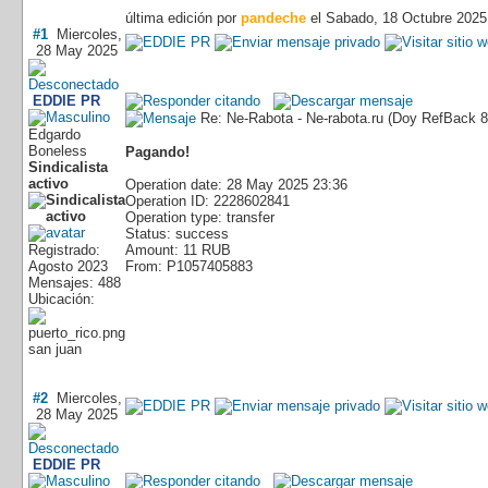
última edición por
pandeche
el Sabado, 18 Octubre 2025
#1
Miercoles,
28 May 2025
EDDIE PR
Re: Ne-Rabota - Ne-rabota.ru (Doy RefBack
Edgardo
Boneless
Pagando!
Sindicalista
activo
Operation date: 28 May 2025 23:36
Operation ID: 2228602841
Operation type: transfer
Status: success
Registrado:
Amount: 11 RUB
Agosto 2023
From: P1057405883
Mensajes: 488
Ubicación:
san juan
#2
Miercoles,
28 May 2025
EDDIE PR