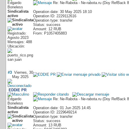
Edgardo
Re: Ne-Rabota - Ne-rabota.ru (Doy RefBack
Boneless
Sindicalista
Operation date: 30 May 2025 18:10
activo
Operation ID: 2229112616
Operation type: transfer
Status: success
Amount: 12 RUB
Registrado:
From: P1057405883
Agosto 2023
Mensajes: 488
Ubicación:
san juan
#3
Viernes, 30
May 2025
EDDIE PR
Edgardo
Re: Ne-Rabota - Ne-rabota.ru (Doy RefBack
Boneless
Sindicalista
Operation date: 01 Jun 2025 14:45
activo
Operation ID: 2229649214
Operation type: transfer
Status: success
Amount: 13 RUB