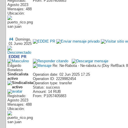
Registrado:
From: P1057405883
Agosto 2023
Mensajes: 488
Ubicación:
san juan
#4
Domingo,
01 Junio 2025
EDDIE PR
Edgardo
Re: Ne-Rabota - Ne-rabota.ru (Doy RefBack
Boneless
Sindicalista
Operation date: 02 Jun 2025 17:25
activo
Operation ID: 2229982454
Operation type: transfer
Status: success
Amount: 14 RUB
Registrado:
From: P1057405883
Agosto 2023
Mensajes: 488
Ubicación:
san juan