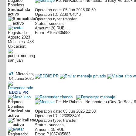
Edgardo
Re: Ne-Rabota - Ne-rabota.ru (Doy RefBack
Boneless
Sindicalista
Operation date: 05 Jun 2025 00:59
activo
Operation ID: 2230704843
Operation type: transfer
Status: success
Amount: 20 RUB
Registrado:
From: P1057405883
Agosto 2023
Mensajes: 488
Ubicación:
san juan
#7
Miercoles,
04 Junio 2025
EDDIE PR
Edgardo
Re: Ne-Rabota - Ne-rabota.ru (Doy RefBack
Boneless
Sindicalista
Operation date: 05 Jun 2025 22:50
activo
Operation ID: 2230988401
Operation type: transfer
Status: success
Amount: 15 RUB
Registrado:
From: P1057405883