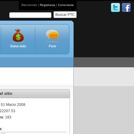
Bienvenido |
Registrarse
|
Conectarse
Buscar PTC
Gana más
Foro
l sitio
: 01 Marzo 2008
$22207.53
os
: 183
s
: