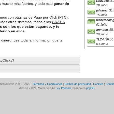
raul1965
: $
a mucho más fuertes, y todo esto
ganando
29 Julio
jalvarez
: $1
15 Julio
jamos con páginas de Pago por Click (PTC),
franciscole
unos otros sistemas, todos ellos
GRATIS
.
01 Julio
os son los que están pagando, y te
anmaco
: $5
erido en ellos.
26 Junio
TLC4
: $6.50
 dinero. Lee toda la informacion que te
03 Junio
toClicks?
dicatoClicks 2008 - 2026 ¦
Términos y Condiciones
¦
Política de privacidad
¦
Cookies
¦
Contá
Versión 2.0.21. Motor del sitio:
Icy Phoenix
, basado en
phpBB
.