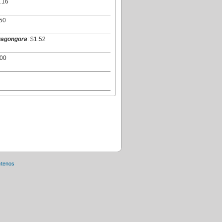
1.16
.50
gagongora
: $1.52
.00
ctenos