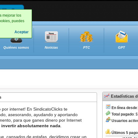
a mejorar los
cookies, puedes
Aceptar
Quiénes somos
Noticias
PTC
GPT
Estadísticas de
s
En línea desde
por internet! En SindicatoClicks te
Total pagado
: 
ndo, asesorando, ayudando y aportando
mento, para que ganes dinero por Internet
Usuarios activ
e invertir absolutamente nada
.
Últimos 5 pago
e, cansados de estafas, decidimos crear un