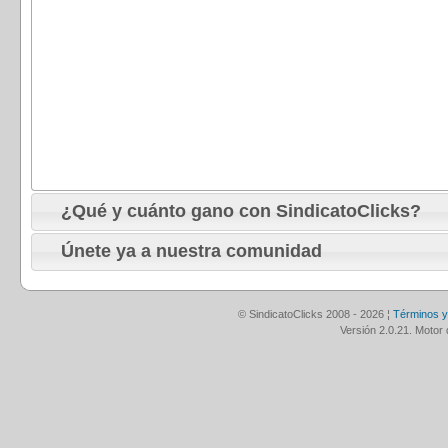
¿Qué y cuánto gano con SindicatoClicks?
Únete ya a nuestra comunidad
© SindicatoClicks 2008 - 2026 ¦
Términos y
Versión 2.0.21. Motor d