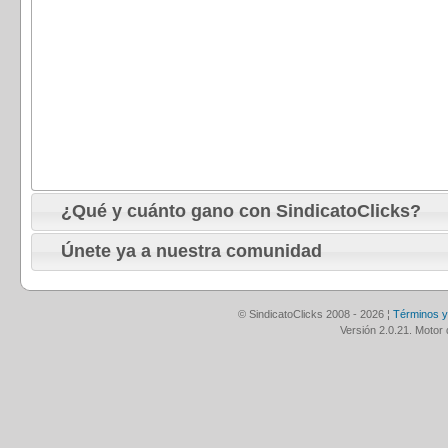
¿Qué y cuánto gano con SindicatoClicks?
Únete ya a nuestra comunidad
© SindicatoClicks 2008 - 2026 ¦
Términos y
Versión 2.0.21. Motor d