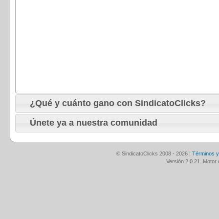
¿Qué y cuánto gano con SindicatoClicks?
Únete ya a nuestra comunidad
© SindicatoClicks 2008 - 2026 ¦
Términos y
Versión 2.0.21. Motor d