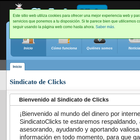
Este sitio web utiliza cookies para ofrecer una mejor experiencia web y par
servicios que ponemos a tu disposición. Si te parece bien que utilicemos 
seguir usando la página web como hasta ahora.
Saber más
.
Inicio
Cómo funciona
Quiénes somos
Notici
Inicio
Sindicato de Clicks
Bienvenido al Sindicato de Clicks
¡Bienvenido al mundo del dinero por interne
SindicatoClicks te estaremos respaldando,
asesorando, ayudando y aportando valiosa
información en todo momento, para que ga