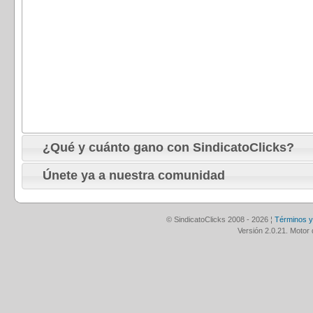
¿Qué y cuánto gano con SindicatoClicks?
Únete ya a nuestra comunidad
© SindicatoClicks 2008 - 2026 ¦
Términos y
Versión 2.0.21. Motor d