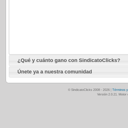
¿Qué y cuánto gano con SindicatoClicks?
Únete ya a nuestra comunidad
© SindicatoClicks 2008 - 2026 ¦
Términos y
Versión 2.0.21. Motor d