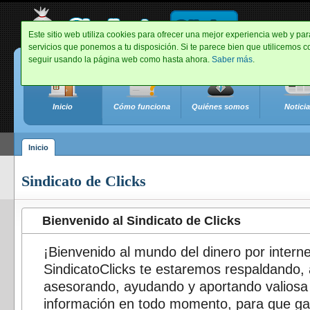
Este sitio web utiliza cookies para ofrecer una mejor experiencia web y par
servicios que ponemos a tu disposición. Si te parece bien que utilicemos 
seguir usando la página web como hasta ahora.
Saber más
.
Inicio
Cómo funciona
Quiénes somos
Notici
Inicio
Sindicato de Clicks
Bienvenido al Sindicato de Clicks
¡Bienvenido al mundo del dinero por interne
SindicatoClicks te estaremos respaldando,
asesorando, ayudando y aportando valiosa
información en todo momento, para que ga