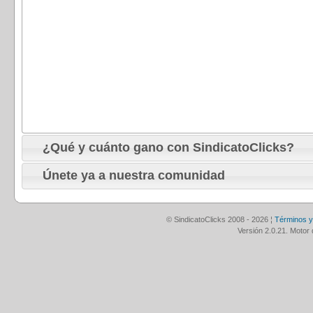
¿Qué y cuánto gano con SindicatoClicks?
Únete ya a nuestra comunidad
© SindicatoClicks 2008 - 2026 ¦
Términos y
Versión 2.0.21. Motor d