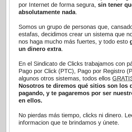
por Internet de forma segura,
sin tener qu
absolutamente nada
.
Somos un grupo de personas que, cansad
estafas, decidimos crear un sistema que n
nos haga mucho más fuertes, y todo esto
un dinero extra
.
En el Sindicato de Clicks trabajamos con p
Pago por Click (PTC), Pago por Registro (
algunos otros sistemas, todos ellos
GRATI
Nosotros te diremos qué sitios son los 
pagando, y te pagaremos por ser nuestr
en ellos.
No pierdas más tiempo, clicks ni dinero. Le
informacion que te brindamos y únete.