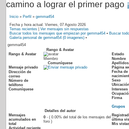
camino a lograr el primer pago
Inicio
»
Perfil
»
gemma454
Fecha y hora actual: Viernes, 07 Agosto 2026
Temas recientes
|
Ver mensajes sin respuestas
Buscar todos los mensajes que empiezan por gemma454
•
Buscar tod
Galería personal de gemma454 (0 imagenes)
•
gemma454
Rango & Avatar
Rango & Avatar
Estado
Miembro
Nombre
Comuníquese
Apellidos
Mensaje privado
Página w
Fecha de
Dirección de
nacimien
correo
Sexo
Número de
Ubicació
teléfono
Comuníquese
Intereses
Ocupació
Firma
Grupos
Detalles del autor
Mensajes
Registra
0
- ( 0.00% del total de los mensajes del
acumulados en
última vis
foro )
total
Mis vistas
Actividad reciente