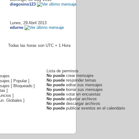
diegoxino123
Lunes, 29 Abril 2013
edurne
Todas las horas son UTC + 1 Hora
Lista de permisos
No puede
crear mensajes
sajes
No puede
responder temas
ajes [ Popular ]
No puede
editar sus mensajes
ajes [ Bloqueado ]
No puede
borrar sus mensajes
tas ]
No puede
votar en encuestas
uncios ]
No puede
adjuntar archivos
n. Globales ]
No puede
descargar archivos
No puede
publicar eventos en el calendario