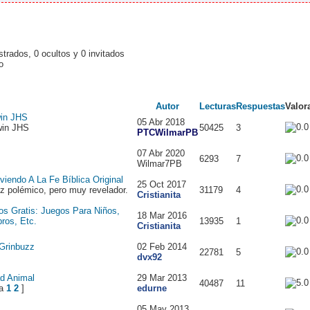
trados, 0 ocultos y 0 invitados
no
Autor
Lecturas
Respuestas
Valor
win JHS
05 Abr 2018
win JHS
50425
3
PTCWilmarPB
07 Abr 2020
6293
7
Wilmar7PB
viendo A La Fe Bíblica Original
25 Oct 2017
ez polémico, pero muy revelador.
31179
4
Cristianita
s Gratis: Juegos Para Niños,
18 Mar 2016
bros, Etc.
13935
1
Cristianita
 Grinbuzz
02 Feb 2014
22781
5
dvx92
ad Animal
29 Mar 2013
40487
11
1
2
]
edurne
05 May 2013