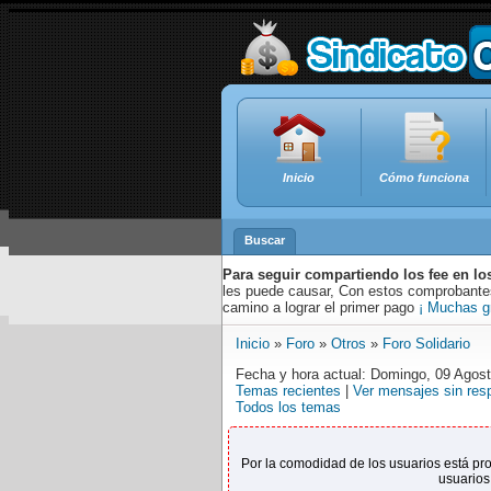
Inicio
Cómo funciona
Buscar
Para seguir compartiendo los fee en lo
les puede causar, Con estos comprobantes,
camino a lograr el primer pago
¡ Muchas g
Inicio
»
Foro
»
Otros
»
Foro Solidario
Fecha y hora actual: Domingo, 09 Agos
Temas recientes
|
Ver mensajes sin res
Todos los temas
Por la comodidad de los usuarios está pr
usuarios