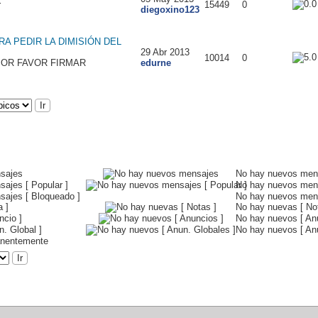
r
15449
0
diegoxino123
A PEDIR LA DIMISIÓN DEL
29 Abr 2013
10014
0
POR FAVOR FIRMAR
edurne
sajes
No hay nuevos men
ajes [ Popular ]
No hay nuevos mens
ajes [ Bloqueado ]
No hay nuevos mens
 ]
No hay nuevas [ No
ncio ]
No hay nuevos [ An
. Global ]
No hay nuevos [ Anu
anentemente