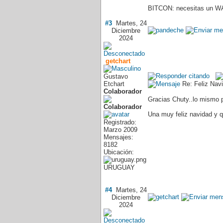
BITCON: necesitas un WA
#3
Martes, 24
Diciembre
2024
getchart
Gustavo
Etchart
Re: Feliz Nav
Colaborador
Gracias Chuty..lo mismo p
Una muy feliz navidad y q
Registrado:
Marzo 2009
Mensajes:
8182
Ubicación:
URUGUAY
#4
Martes, 24
Diciembre
2024