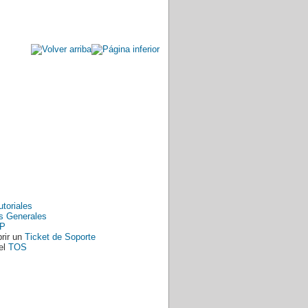
utoriales
s Generales
P
rir un
Ticket de Soporte
el
TOS