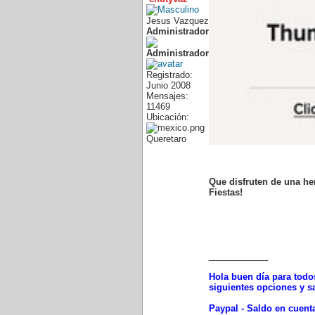
Jesus Vazquez
Administrador
Registrado:
Junio 2008
Mensajes:
11469
Ubicación:
Queretaro
Que disfruten de una he
Fiestas!
____________
Hola buen día para todos
siguientes opciones y s
Paypal - Saldo en cuenta