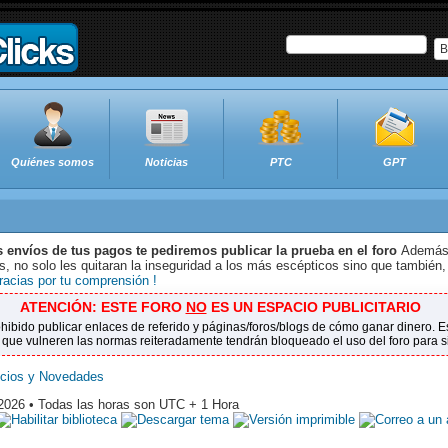
B
Quiénes somos
Noticias
PTC
GPT
s envíos de tus pagos te pediremos publicar la prueba en el foro
Además 
 no solo les quitaran la inseguridad a los más escépticos sino que también,
racias por tu comprensión !
ATENCIÓN: ESTE FORO
NO
ES UN ESPACIO PUBLICITARIO
ohibido publicar enlaces de referido y páginas/foros/blogs de cómo ganar dinero.
 que vulneren las normas reiteradamente tendrán bloqueado el uso del foro para 
ncios y Novedades
 2026 • Todas las horas son UTC + 1 Hora