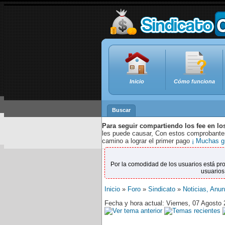
Inicio
Cómo funciona
Buscar
Para seguir compartiendo los fee en lo
les puede causar, Con estos comprobantes,
camino a lograr el primer pago
¡ Muchas g
Por la comodidad de los usuarios está pr
usuarios
Inicio
»
Foro
»
Sindicato
»
Noticias, Anu
Fecha y hora actual: Viernes, 07 Agosto