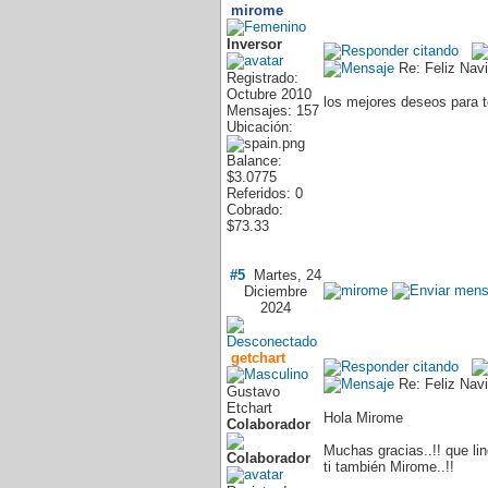
mirome
Inversor
Re: Feliz Nav
Registrado:
Octubre 2010
los mejores deseos para t
Mensajes: 157
Ubicación:
Balance:
$3.0775
Referidos: 0
Cobrado:
$73.33
#5
Martes, 24
Diciembre
2024
getchart
Re: Feliz Nav
Gustavo
Etchart
Hola Mirome
Colaborador
Muchas gracias..!! que l
ti también Mirome..!!