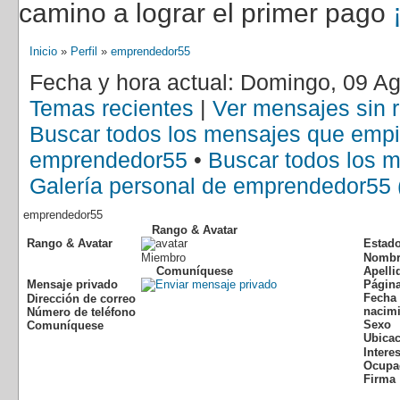
camino a lograr el primer pago
Inicio
»
Perfil
»
emprendedor55
Fecha y hora actual: Domingo, 09 A
Temas recientes
|
Ver mensajes sin 
Buscar todos los mensajes que emp
emprendedor55
•
Buscar todos los 
Galería personal de emprendedor55 
emprendedor55
Rango & Avatar
Rango & Avatar
Estad
Miembro
Nombr
Comuníquese
Apelli
Mensaje privado
Págin
Fecha
Dirección de correo
nacim
Número de teléfono
Sexo
Comuníquese
Ubica
Intere
Ocupa
Firma