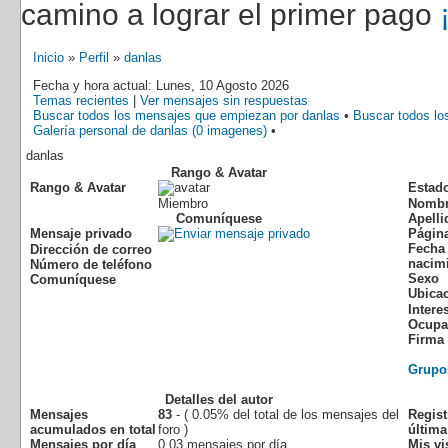
camino a lograr el primer pago
Inicio
»
Perfil
»
danlas
Fecha y hora actual: Lunes, 10 Agosto 2026
Temas recientes
|
Ver mensajes sin respuestas
Buscar todos los mensajes que empiezan por danlas
•
Buscar todos lo
Galería personal de danlas (0 imagenes)
•
danlas
Rango & Avatar
Rango & Avatar
Estad
Miembro
Nomb
Comuníquese
Apelli
Mensaje privado
Págin
Fecha
Dirección de correo
nacim
Número de teléfono
Sexo
Comuníquese
Ubica
Intere
Ocupa
Firma
Grupo
Detalles del autor
Mensajes
83
- ( 0.05% del total de los mensajes del
Regis
acumulados en total
foro )
última
Mensajes por día
0.03 mensajes por día
Mis vi