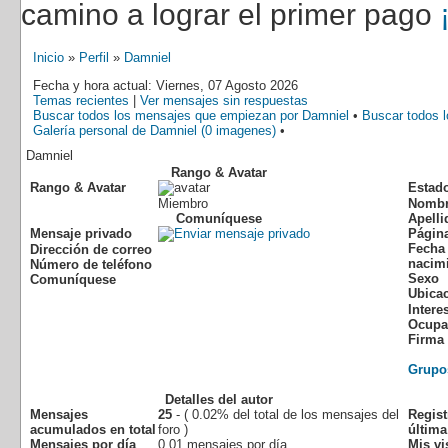
camino a lograr el primer pago
Inicio
»
Perfil
»
Damniel
Fecha y hora actual: Viernes, 07 Agosto 2026
Temas recientes
|
Ver mensajes sin respuestas
Buscar todos los mensajes que empiezan por Damniel
•
Buscar todos 
Galería personal de Damniel (0 imagenes)
•
Damniel
Rango & Avatar
Rango & Avatar
Estad
Miembro
Nomb
Comuníquese
Apelli
Mensaje privado
Págin
Fecha
Dirección de correo
nacim
Número de teléfono
Sexo
Comuníquese
Ubica
Intere
Ocupa
Firma
Grupo
Detalles del autor
Mensajes
25
- ( 0.02% del total de los mensajes del
Regis
acumulados en total
foro )
última
Mensajes por día
0.01 mensajes por día
Mis vi