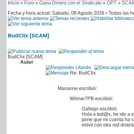
Inicio
»
Foro
»
Gana Dinero con el Sindicato
»
GPT
»
SCA
Fecha y hora actual: Sabado, 08 Agosto 2026 • Todas las 
BudClix [SCAM]
BudClix [SCAM]
Autor
Re: BudClix
Marianne escribió:
Wilmar7PB escribió:
Gallego escribió:
Hola a tod@s, he ido a en
pone que mi cuenta ha 
móvil con otra red disti