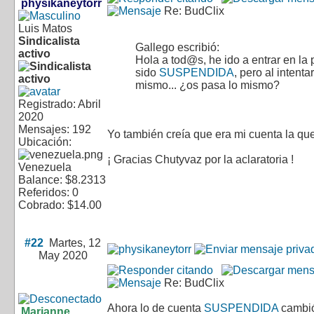
physikaneytorr
Re: BudClix
Luis Matos
Sindicalista
Gallego escribió:
activo
Hola a tod@s, he ido a entrar en la
sido
SUSPENDIDA
, pero al intent
mismo... ¿os pasa lo mismo?
Registrado: Abril
2020
Mensajes: 192
Yo también creía que era mi cuenta la qu
Ubicación:
¡ Gracias Chutyvaz por la aclaratoria !
Venezuela
Balance: $8.2313
Referidos: 0
Cobrado: $14.00
#22
Martes, 12
May 2020
Re: BudClix
Ahora lo de cuenta
SUSPENDIDA
cambió
Marianne