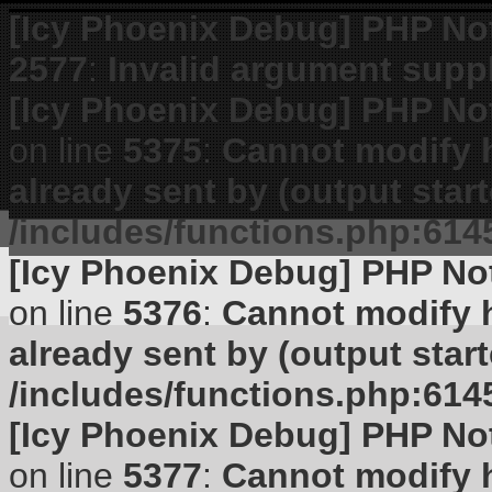
[Icy Phoenix Debug] PHP No
2577
:
Invalid argument suppl
[Icy Phoenix Debug] PHP No
on line
5375
:
Cannot modify h
already sent by (output start
/includes/functions.php:614
[Icy Phoenix Debug] PHP No
on line
5376
:
Cannot modify h
already sent by (output start
/includes/functions.php:614
[Icy Phoenix Debug] PHP No
on line
5377
:
Cannot modify h