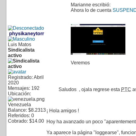
Marianne escribió:
Ahora lo de cuenta
SUSPEND
physikaneytorr
Luis Matos
Sindicalista
activo
Veremos
Registrado: Abril
2020
Mensajes: 192
Saludos
, ojala regrese esta
PTC
as
Ubicación:
Venezuela
Balance: $8.2313
¡ Hola amigos !
Referidos: 0
Cobrado: $14.00
Hoy ha avanzado un poco "aparentemente"
Ya aparece la página "loggearse", funcion