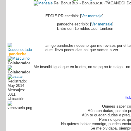
Re: BonusBux - Bonusbux.ru (PAGANDO! D
EDDIE PR escribió: [
Ver mensaje
]
pandeche escribió: [
Ver mensaje
]
Entre con 1o rublos aquí también
amigo pandeche necesito que me revises por el lad
dure. lleva pocos dias asi que vamos a ver.
pandeche
Colaborador
Me inscribí igual que en la otra, no se pq no te salgo
no 
Registrado:
May 2014
Mensajes:
____________
3311
Hol
Ubicación:
Quieres saber co
Aún con dudas, pasate p
Aún te quedan dudas o pregu
Pero no quieres q
No quieres hablar conmigo, puedes enviar
Se me olvidaba, siempre