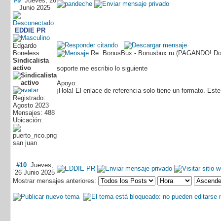
#9
Jueves, 26
Junio 2025
EDDIE PR
Edgardo
Boneless
Re: BonusBux - Bonusbux.ru (PAGANDO! D
Sindicalista
activo
soporte me escribio lo siguiente
Apoyo:
¡Hola! El enlace de referencia solo tiene un formato. Est
Registrado:
Agosto 2023
Mensajes: 488
Ubicación:
san juan
#10
Jueves,
26 Junio 2025
Mostrar mensajes anteriores: