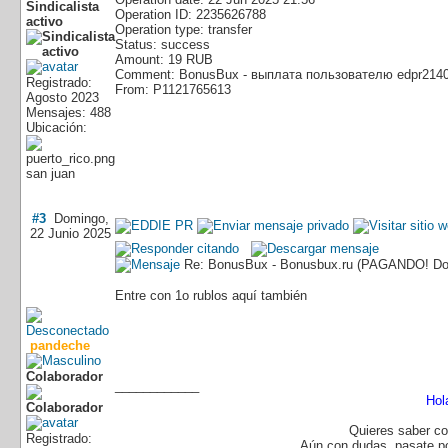
Sindicalista
Operation ID: 2235626788
activo
Operation type: transfer
Status: success
Amount: 19 RUB
Comment: BonusBux - выплата пользователю edpr214
Registrado:
From: P1121765613
Agosto 2023
Mensajes: 488
Ubicación:
san juan
#3
Domingo,
22 Junio 2025
Re: BonusBux - Bonusbux.ru (PAGANDO! D
Entre con 1o rublos aquí también
pandeche
Colaborador
____________
Hol
Quieres saber co
Registrado:
Aún con dudas, pasate p