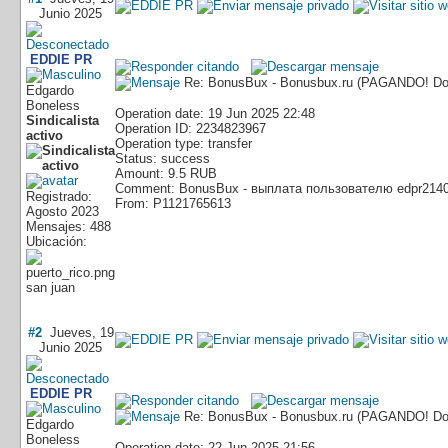
Junio 2025
EDDIE PR
Re: BonusBux - Bonusbux.ru (PAGANDO! D
Edgardo
Boneless
Operation date: 19 Jun 2025 22:48
Sindicalista
Operation ID: 2234823967
activo
Operation type: transfer
Status: success
Amount: 9.5 RUB
Comment: BonusBux - выплата пользователю edpr214
Registrado:
From: P1121765613
Agosto 2023
Mensajes: 488
Ubicación:
san juan
#2
Jueves, 19
Junio 2025
EDDIE PR
Re: BonusBux - Bonusbux.ru (PAGANDO! D
Edgardo
Boneless
Operation date: 22 Jun 2025 21:56