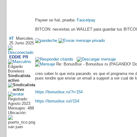
Payeer se fué, prueba:
Faucetpay
BITCON: necesitas un WALLET para guardar tus BITCOI
#7
Miercoles,
25 Junio 2025
EDDIE PR
Re: BonusBux - Bonusbux.ru (PAGANDO! D
Edgardo
Boneless
creo saber lo que esta pasando. es que el programa me d
Sindicalista
pues tendre que enviar un email a support a ver cual de l
activo
https://bonusbux.ru/?i=154
Registrado:
https://bonusbux.ru/i/154
Agosto 2023
Mensajes: 488
Ubicación:
san juan