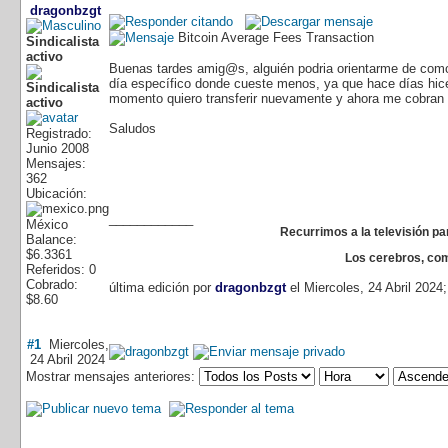
dragonbzgt
Bitcoin Average Fees Transaction
Sindicalista
activo
Buenas tardes amig@s, alguién podria orientarme de como 
día específico donde cueste menos, ya que hace días hic
momento quiero transferir nuevamente y ahora me cobra
Saludos
Registrado:
Junio 2008
Mensajes:
362
Ubicación:
____________
México
Recurrimos a la televisión pa
Balance:
$6.3361
Los cerebros, com
Referidos: 0
Cobrado:
última edición por
dragonbzgt
el Miercoles, 24 Abril 2024
$8.60
#1
Miercoles,
24 Abril 2024
Mostrar mensajes anteriores: