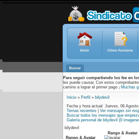
Inicio
Cómo funciona
Buscar
Para seguir compartiendo los fee en lo
les puede causar, Con estos comprobantes,
camino a lograr el primer pago
¡ Muchas g
Inicio
»
Perfil
»
bilydevil
Fecha y hora actual: Jueves, 06 Agosto
Temas recientes
|
Ver mensajes sin res
Buscar todos los mensajes que empiezan
Galería personal de bilydevil (0 imagene
bilydevil
Rango & Avatar
Rango & Avatar