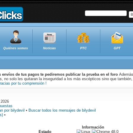
B
Quiénes somos
Noticias
PTC
GPT
s envíos de tus pagos te pediremos publicar la prueba en el foro
Además 
 no solo les quitaran la inseguridad a los más escépticos sino que también,
racias por tu comprensión !
 2026
puestas
 por bilydevil
•
Buscar todos los mensajes de bilydevil
s)
•
Información
Estado