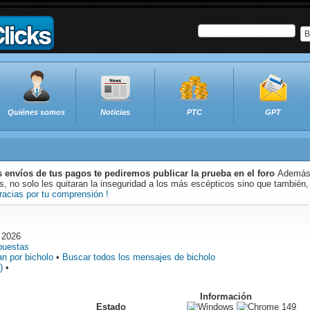
B
Quiénes somos
Noticias
PTC
GPT
s envíos de tus pagos te pediremos publicar la prueba en el foro
Además 
 no solo les quitaran la inseguridad a los más escépticos sino que también,
racias por tu comprensión !
 2026
puestas
n por bicholo
•
Buscar todos los mensajes de bicholo
)
•
Información
Estado