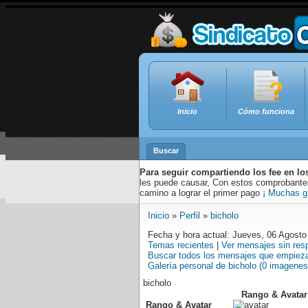
Inicio
Cómo funciona
Buscar
Para seguir compartiendo los fee en lo
les puede causar, Con estos comprobantes,
camino a lograr el primer pago
¡ Muchas g
Inicio
»
Perfil
»
bicholo
Fecha y hora actual: Jueves, 06 Agosto
Temas recientes
|
Ver mensajes sin res
Buscar todos los mensajes que empieza
Galería personal de bicholo (0 imagenes
bicholo
Rango & Avatar
Rango & Avatar