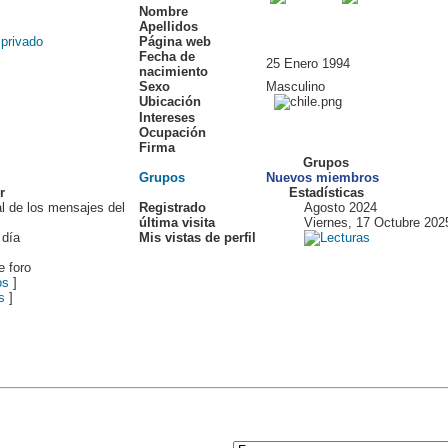
Nombre
Apellidos
Página web
Fecha de
25 Enero 1994
nacimiento
Sexo
Masculino
Ubicación
Intereses
Ocupación
Firma
Grupos
Grupos
Nuevos miembros
r
Estadísticas
al de los mensajes del
Registrado
Agosto 2024
última visita
Viernes, 17 Octubre 202
 día
Mis vistas de perfil
e foro
os
]
s
]