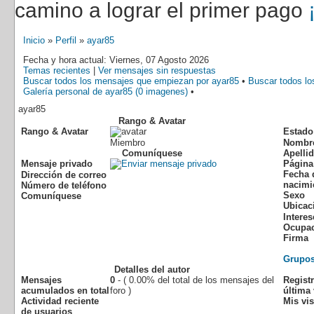
camino a lograr el primer pago
Inicio
»
Perfil
»
ayar85
Fecha y hora actual: Viernes, 07 Agosto 2026
Temas recientes
|
Ver mensajes sin respuestas
Buscar todos los mensajes que empiezan por ayar85
•
Buscar todos lo
Galería personal de ayar85 (0 imagenes)
•
ayar85
Rango & Avatar
Rango & Avatar
Estado
Miembro
Nombr
Comuníquese
Apelli
Mensaje privado
Página
Fecha 
Dirección de correo
nacimi
Número de teléfono
Sexo
Comuníquese
Ubicac
Interes
Ocupa
Firma
Grupo
Detalles del autor
Mensajes
0
- ( 0.00% del total de los mensajes del
Regist
acumulados en total
foro )
última 
Actividad reciente
Mis vis
de usuarios