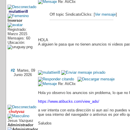
Re: AtiClix
mulattieri8
Off topic
SindicatoClicks: [
Ver mensaje
]
.......................................................
Inversor
Registrado:
Marzo 2015
Mensajes: 60
HOLA
Ubicación:
A alguien le pasa que no tienen anuncios ni videos pa
#2
Martes, 09
Junio 2026
Re: AtiClix
Hola yo observo los anuncios sin problema, lo que no
https://www.atibucks.com/view_ads/
a ver intenta con esta dirección si aun así no puedes 
chutyvaz
que sea interno del navegador o antivirus es por ello q
Jesus Vazquez
Saludos
Administrador