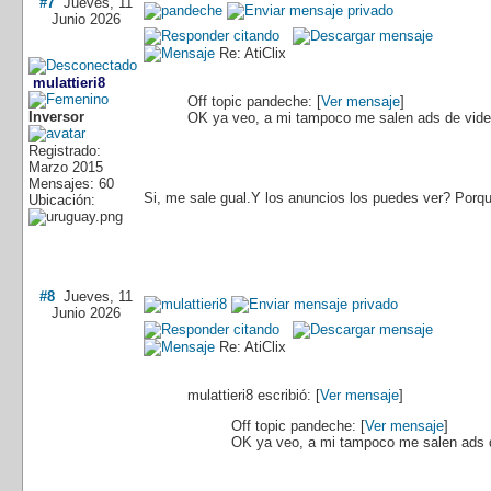
#7
Jueves, 11
Junio 2026
Re: AtiClix
mulattieri8
Off topic
pandeche: [
Ver mensaje
]
Inversor
OK ya veo, a mi tampoco me salen ads de video
Registrado:
Marzo 2015
Mensajes: 60
Si, me sale gual.Y los anuncios los puedes ver? Por
Ubicación:
#8
Jueves, 11
Junio 2026
Re: AtiClix
mulattieri8 escribió: [
Ver mensaje
]
Off topic
pandeche: [
Ver mensaje
]
OK ya veo, a mi tampoco me salen ads de