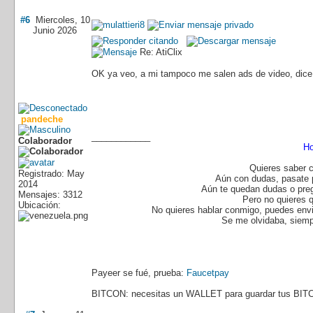
#6
Miercoles, 10
Junio 2026
Re: AtiClix
OK ya veo, a mi tampoco me salen ads de video, dice 
pandeche
____________
Colaborador
Ho
Quieres saber 
Registrado: May
Aún con dudas, pasate
2014
Aún te quedan dudas o pre
Mensajes: 3312
Pero no quieres 
Ubicación:
No quieres hablar conmigo, puedes envi
Se me olvidaba, siemp
Payeer se fué, prueba:
Faucetpay
BITCON: necesitas un WALLET para guardar tus BIT