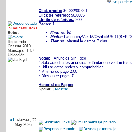
No puede ve
Click propio:
$0.002/$0.001
Click de referido:
$0.0005
Límite de referidos:
200
Pagos:
1
SindicatoClicks
Mínimo:
$2
Robot
Medio:
Faucetpay/AirTM/Cwallet/USDT(BEP20)/
Tiempo:
Manual le damos 7 dias
Registrado:
Octubre 2010
Mensajes: 1874
Ubicación:
Notas:
* Anuncios Sin Foco
* Solo acredita los anuncios estándar que visitan tus r
* Utilizar datos reales y comprobables
* Mínimo de pago 2.00
* Días entre pagos 7
Historial de Pagos:
Spoiler: [
Mostrar
]
#1
Viernes, 22
May 2026