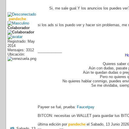
Si, me sale gual.Y los anuncios los puedes ve
pandeche
si los ads si los puedo ver y hacer sin problemas, me
Colaborador
Registrado: May
2014
Mensajes: 3312
____________
Ubicación:
Ho
Quieres saber 
Aún con dudas, pasate
Aún te quedan dudas o pre
Pero no quieres 
No quieres hablar conmigo, puedes envi
Se me olvidaba, siemp
Payeer se fué, prueba:
Faucetpay
BITCON: necesitas un WALLET para guardar tus BIT
última edición por
pandeche
el Sabado, 13 Junio 2026
#9
Sabado, 13