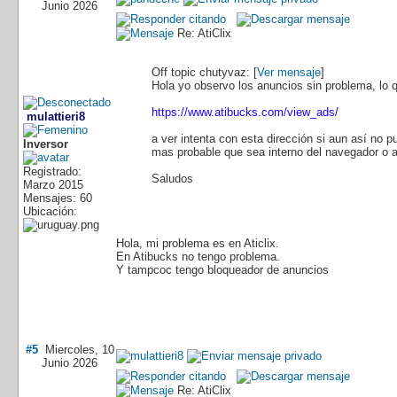
Junio 2026
Re: AtiClix
Off topic
chutyvaz: [
Ver mensaje
]
Hola yo observo los anuncios sin problema, lo
https://www.atibucks.com/view_ads/
mulattieri8
a ver intenta con esta dirección si aun así no 
Inversor
mas probable que sea interno del navegador o an
Registrado:
Saludos
Marzo 2015
Mensajes: 60
Ubicación:
Hola, mi problema es en Aticlix.
En Atibucks no tengo problema.
Y tampcoc tengo bloqueador de anuncios
#5
Miercoles, 10
Junio 2026
Re: AtiClix