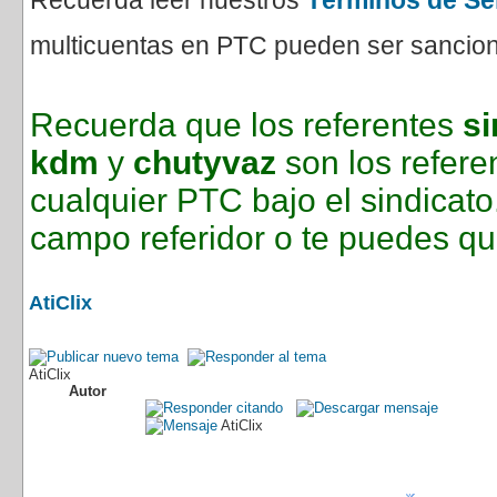
Recuerda leer nuestros
Términos de Se
multicuentas en PTC pueden ser sanciona
Recuerda que los referentes
si
kdm
y
chutyvaz
son los refere
cualquier PTC bajo el sindica
campo referidor o te puedes qu
AtiClix
AtiClix
Autor
AtiClix