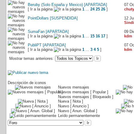
Beruby (Solo España y Mexico) [APARTADA]
07 Oc
[ Ir a la página
1
...
24
25
26
]
chut
PointDollars [SUSPENDIDA]
12 Ju
Sindi
SumaFan [APARTADA]
09 Di
[ Ir a la página
1
...
15
16
17
]
kdm
PubliPT [APARTADA]
07 Oc
[ Ir a la página
1
...
3
4
5
]
kdm
Mostrar temas anteriores:
Descripción de iconos
Nuevos mensajes
Nuevos mensajes [ Popular ]
Nuevos mensajes [ Bloqueado ]
Nueva [ Nota ]
Nuevo [ Anuncio ]
Nuevo [ Anun. Global ]
Leído permanentemente