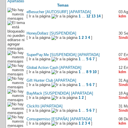
Apartadas
Temas
eBesucher [AUTOSURF] [APARTADA]
03 Ag
[ Ir a la página
1
...
12
13
14
]
kdm
HoneyDollarz [SUSPENDIDA]
30 S
[ Ir a la página
1
2
3
4
]
Sindi
SuperPay.Me [SUSPENDIDA] [APARTADA]
07 E
[ Ir a la página
1
...
5
6
7
]
Sindi
Global Action Cash [APARTADA]
12 E
[ Ir a la página
1
...
8
9
10
]
kdm
Gift Hunter Club [APARTADA]
31 Ag
[ Ir a la página
1
...
5
6
7
]
Sindi
BayMack [SUSPENDIDA] [APARTADA]
18 Ag
[ Ir a la página
1
2
]
Sindi
ClickXti [APARTADA]
31 M
[ Ir a la página
1
...
5
6
7
]
Sindi
Consupermiso [ESPAÑA] [APARTADA]
08 Di
[ Ir a la página
1
2
3
4
]
kdm