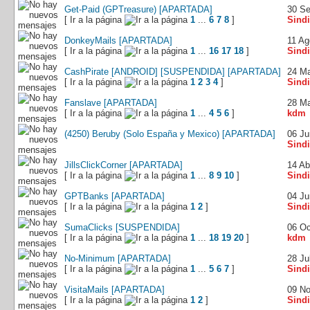
Get-Paid (GPTreasure) [APARTADA]
30 S
[ Ir a la página
1
...
6
7
8
]
Sindi
DonkeyMails [APARTADA]
11 Ag
[ Ir a la página
1
...
16
17
18
]
Sindi
CashPirate [ANDROID] [SUSPENDIDA] [APARTADA]
24 Ma
[ Ir a la página
1
2
3
4
]
Sindi
Fanslave [APARTADA]
28 M
[ Ir a la página
1
...
4
5
6
]
kdm
(4250) Beruby (Solo España y Mexico) [APARTADA]
06 Ju
Sindi
JillsClickCorner [APARTADA]
14 Ab
[ Ir a la página
1
...
8
9
10
]
Sindi
GPTBanks [APARTADA]
04 Ju
[ Ir a la página
1
2
]
Sindi
SumaClicks [SUSPENDIDA]
06 Oc
[ Ir a la página
1
...
18
19
20
]
kdm
No-Minimum [APARTADA]
28 Ju
[ Ir a la página
1
...
5
6
7
]
Sindi
VisitaMails [APARTADA]
09 N
[ Ir a la página
1
2
]
Sindi