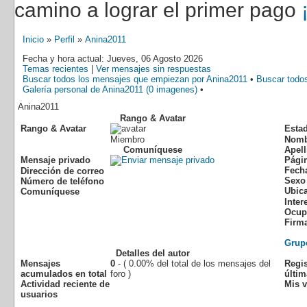
camino a lograr el primer pago
Inicio
»
Perfil
»
Anina2011
Fecha y hora actual: Jueves, 06 Agosto 2026
Temas recientes
|
Ver mensajes sin respuestas
Buscar todos los mensajes que empiezan por Anina2011
•
Buscar todo
Galería personal de Anina2011 (0 imagenes)
•
Anina2011
Rango & Avatar
Rango & Avatar
Esta
Miembro
Nomb
Comuníquese
Apell
Mensaje privado
Pági
Fech
Dirección de correo
Sexo
Número de teléfono
Ubic
Comuníquese
Inter
Ocup
Firm
Grup
Detalles del autor
Mensajes
0
- ( 0.00% del total de los mensajes del
Regi
acumulados en total
foro )
últim
Actividad reciente de
Mis v
usuarios