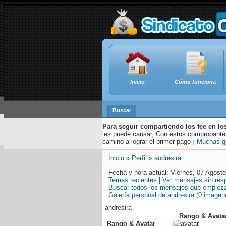
Inicio
Cómo funciona
Buscar
Para seguir compartiendo los fee en lo
les puede causar, Con estos comprobantes,
camino a lograr el primer pago
¡ Muchas g
Inicio
»
Perfil
»
andresira
Fecha y hora actual: Viernes, 07 Agost
Temas recientes
|
Ver mensajes sin res
Buscar todos los mensajes que empieza
Galería personal de andresira (0 imagen
andresira
Rango & Avata
Rango & Avatar