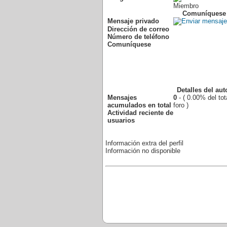
Miembro
Comuníquese
Mensaje privado
Dirección de correo
Número de teléfono
Comuníquese
Detalles del aut
Mensajes
0
- ( 0.00% del tot
acumulados en total
foro )
Actividad reciente de
usuarios
Información extra del perfil
Información no disponible