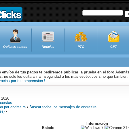
B
Quiénes somos
Noticias
PTC
GPT
s envíos de tus pagos te pediremos publicar la prueba en el foro
Además 
 no solo les quitaran la inseguridad a los más escépticos sino que también,
racias por tu comprensión !
o 2026
puestas
n por andresira
•
Buscar todos los mensajes de andresira
es)
•
r
Información
Estado