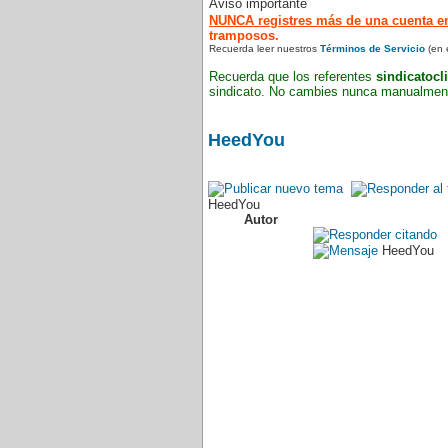
Aviso importante
NUNCA registres más de una cuenta en
tramposos.
Recuerda leer nuestros
Términos de Servicio
(en 
Recuerda que los referentes
sindicatocl
sindicato. No cambies nunca manualmente
HeedYou
HeedYou
Autor
HeedYou