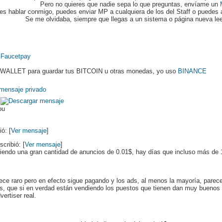
Pero no quieres que nadie sepa lo que preguntas, envíame un
es hablar conmigo, puedes enviar MP a cualquiera de los del Staff o puedes 
Se me olvidaba, siempre que llegas a un sistema o página nueva le
:
Faucetpay
 WALLET para guardar tus BITCOIN u otras monedas, yo uso
BINANCE
ou
ó: [
Ver mensaje
]
scribió: [
Ver mensaje
]
iendo una gran cantidad de anuncios de 0.01$, hay días que incluso más de 
ce raro pero en efecto sigue pagando y los ads, al menos la mayoría, pare
ds, que si en verdad están vendiendo los puestos que tienen dan muy buenos 
vertiser real.