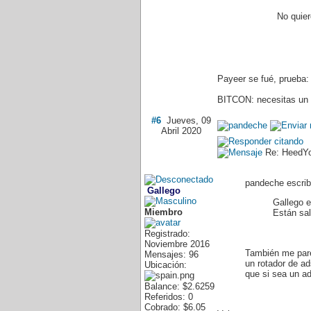
No quier
Payeer se fué, prueba
BITCON: necesitas un
#6
Jueves, 09
Abril 2020
Re: HeedY
pandeche escribi
Gallego
Gallego e
Miembro
Están sal
Registrado:
Noviembre 2016
También me pare
Mensajes: 96
un rotador de a
Ubicación:
que si sea un ad
Balance: $2.6259
Referidos: 0
Cobrado: $6.05