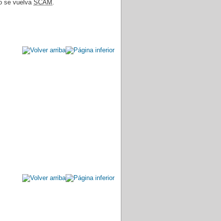
no se vuelva
SCAM
.