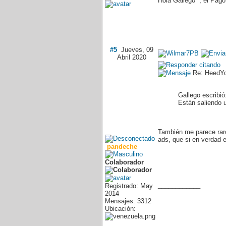
Hola Gallego
, el Pago
#5
Jueves, 09
Abril 2020
Re: HeedY
Gallego escribió:
Están saliendo 
También me parece raro
ads, que si en verdad 
pandeche
Colaborador
____________
Registrado: May
2014
Mensajes: 3312
Ubicación: