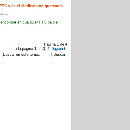
s PTC y en el sindicato no queremos
dicato.
 encontrar en cualquier PTC bajo el
Página
1
de
4
Ir a la página
1
,
2
,
3
,
4
Siguiente