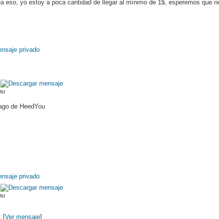
a eso, yo estoy a poca cantidad de llegar al mínimo de 1$, esperemos que 
ou
 pago de HeedYou
ou
 [
Ver mensaje
]