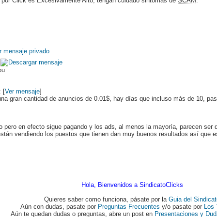
 por Click es Excesivamente Alto, tengan cuidado sintomas de
SCAM
.
ou
 [
Ver mensaje
]
una gran cantidad de anuncios de 0.01$, hay días que incluso más de 10, pas
 pero en efecto sigue pagando y los ads, al menos la mayoría, parecen ser
están vendiendo los puestos que tienen dan muy buenos resultados así que es 
Hola, Bienvenidos a SindicatoClicks
Quieres saber como funciona, pásate por la
Guia del Sindica
Aún con dudas, pasate por
Preguntas Frecuentes
y/o pasate por
Los 
Aún te quedan dudas o preguntas, abre un post en
Presentaciones y Dud