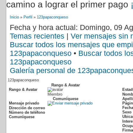
camino a lograr el primer pago
Inicio
»
Perfil
»
123papaconqueso
Fecha y hora actual: Domingo, 09 A
Temas recientes
|
Ver mensajes sin 
Buscar todos los mensajes que emp
123papaconqueso
•
Buscar todos lo
123papaconqueso
Galería personal de 123papaconque
123papaconqueso
Rango & Avatar
Rango & Avatar
Estad
Miembro
Nomb
Comuníquese
Apell
Mensaje privado
Págin
Fecha
Dirección de correo
Sexo
Número de teléfono
Ubica
Comuníquese
Inter
Ocup
Firma